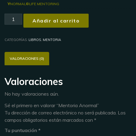
ⱯNORMAL®LIFE MENTORING
Mentoria
Añadir al carrito
Anormal
cantidad
CATEGORÍAS:
LIBROS
,
MENTORIA
VALORACIONES (0)
Valoraciones
No hay valoraciones aún.
Sé el primero en valorar “Mentoria Anormal”
Tu dirección de correo electrónico no será publicada.
Los
campos obligatorios están marcados con
*
Tu puntuación
*