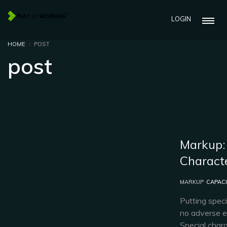
LOGIN
HOME
POST
post
Markup: 
Charact
MARKUP
CAPAC
Putting speci
no adverse ef
Special chara