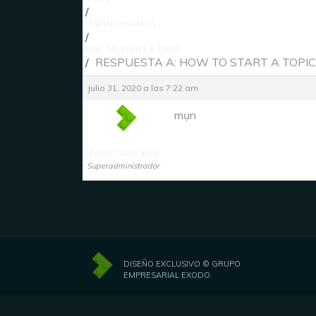
›
DESIGN DYNAMICS
›
HOW TO START A TOPIC
›
RESPUESTA A: HOW TO START A TOPIC
julio 31, 2020 a las 7:22 am
mụn
CAPACITACIONES
Superadministrador
DISEÑO EXCLUSIVO © GRUPO
EMPRESARIAL EXODO.